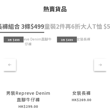
熱賣貨品
長褲組合 3條$499
童裝2件再6折
大人T恤 $5
3件 $499
3件 $499
男裝Repreve Denim
女裝長褲
直腳牛仔褲
HK$269.00
HK$299.00