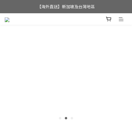
全店滿$350，即可享港澳地區免運費; 
【海外直送】新加坡及台灣地區
全店滿$350，即可享港澳地區免運費; 