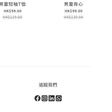
男童短袖T恤
男童背心
HK$99.00
HK$99.00
HK$129.00
HK$139.00
追蹤我們