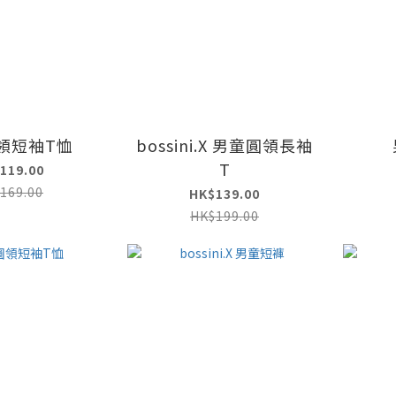
領短袖T恤
bossini.X 男童圓領長袖
T
119.00
169.00
HK$139.00
HK$199.00