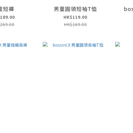
童短褲
男童圓領短袖T恤
bo
189.00
HK$119.00
269.00
HK$169.00