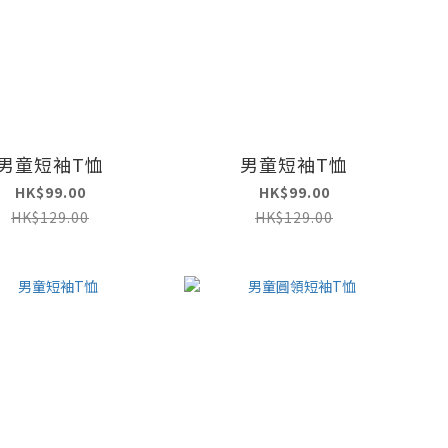
男童短袖T恤
男童短袖T恤
HK$99.00
HK$99.00
HK$129.00
HK$129.00