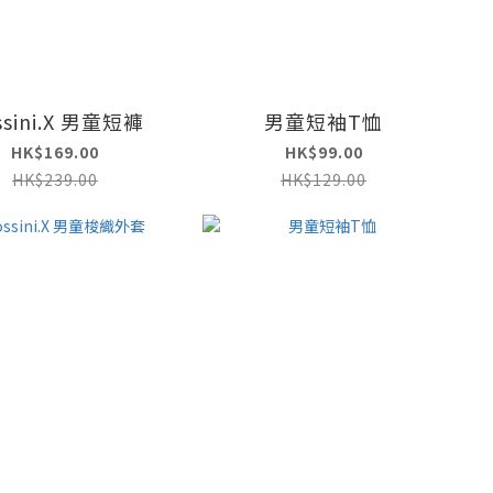
ssini.X 男童短褲
男童短袖T恤
HK$169.00
HK$99.00
HK$239.00
HK$129.00