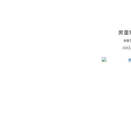
男童
HK
HK$