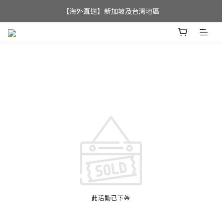
全店滿$350，即可享港澳地區免運費; 
【海外直送】新加坡及台灣地區
全店滿$350，即可享港澳地區免運費; 
此活動已下架