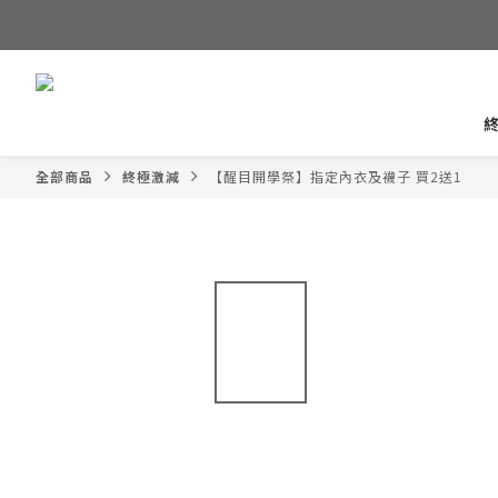
全部商品
終極激減
【醒目開學祭】指定內衣及襪子 買2送1