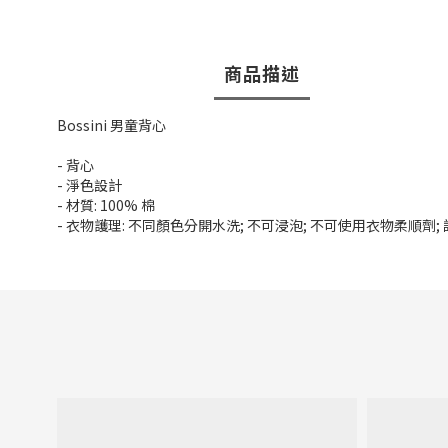
商品描述
Bossini 男童背心
- 背心
- 淨色設計
- 材質: 100% 棉
- 衣物護理: 不同顏色分開水洗; 不可浸泡; 不可使用衣物柔順劑;