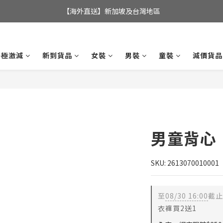
全店滿$350，即可享港澳地區免運費; 
【海外直送】新加坡及台灣地區
全店滿$350，即可享港澳地區免運費; 
終極激減
新到貨品
女裝
男裝
童裝
減價貨品
男童背心
SKU: 2613070010001
至
08/30 16:00
截止
衣褲買2送1