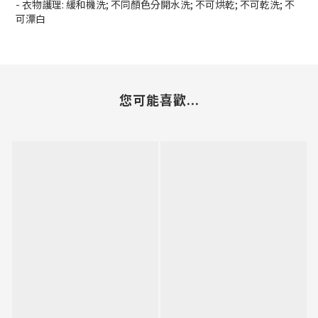
- 衣物護理: 緩和機洗; 不同顏色分開水洗; 不可烘乾; 不可乾洗; 不
可漂白
您可能喜歡...