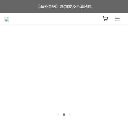
全店滿$350，即可享港澳地區免運費; 
【海外直送】新加坡及台灣地區
全店滿$350，即可享港澳地區免運費; 