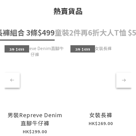
熱賣貨品
長褲組合 3條$499
童裝2件再6折
大人T恤 $5
3件 $499
3件 $499
男裝Repreve Denim
女裝長褲
直腳牛仔褲
HK$269.00
HK$299.00