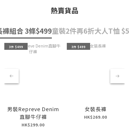
熱賣貨品
長褲組合 3條$499
童裝2件再6折
大人T恤 $5
3件 $499
3件 $499
男裝Repreve Denim
女裝長褲
直腳牛仔褲
HK$269.00
HK$299.00