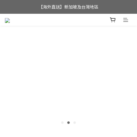
【海外直送】新加坡及台灣地區
全店滿$350，即可享港澳地區免運費; 
全店滿$350，即可享港澳地區免運費; 