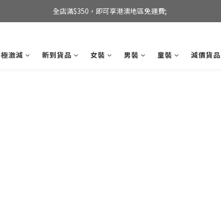
全店滿$350，即可享港澳地區免運費; 
【海外直送】新加坡及台灣地區
全店滿$350，即可享港澳地區免運費; 
終極激減
新到貨品
女裝
男裝
童裝
減價貨品