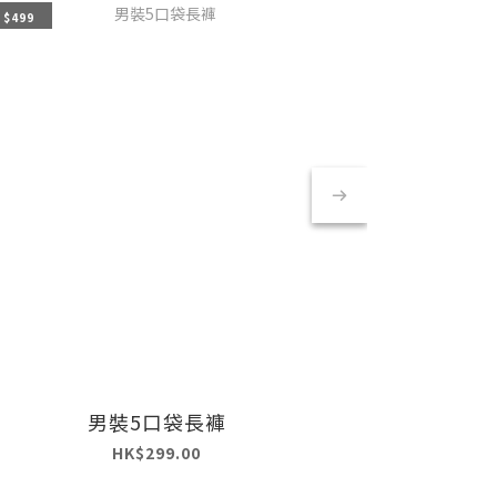
 $499
3件 $499
買2件再6折
男裝5口袋長褲
HK$299.00