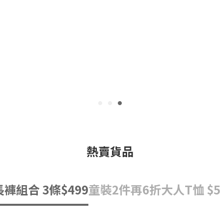
熱賣貨品
長褲組合 3條$499
童裝2件再6折
大人T恤 $5