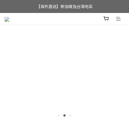
【海外直送】新加坡及台灣地區
全店滿$350，即可享港澳地區免運費; 
全店滿$350，即可享港澳地區免運費; 