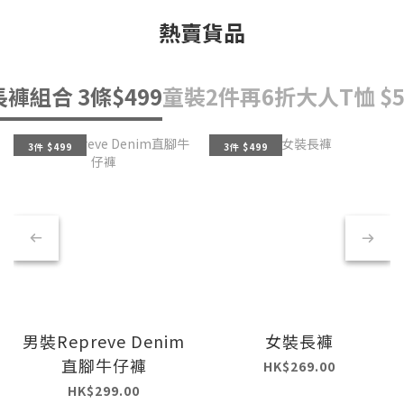
熱賣貨品
長褲組合 3條$499
童裝2件再6折
大人T恤 $5
3件 $499
3件 $499
男裝Repreve Denim
女裝長褲
直腳牛仔褲
HK$269.00
HK$299.00