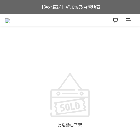
全店滿$350，即可享港澳地區免運費; 
【海外直送】新加坡及台灣地區
全店滿$350，即可享港澳地區免運費; 
此活動已下架