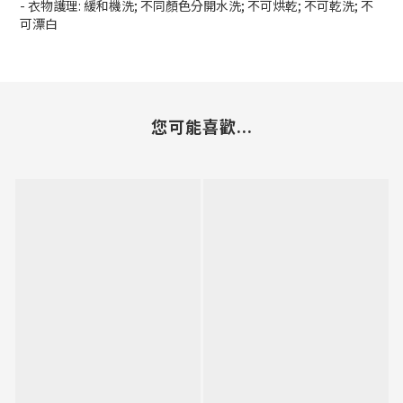
- 衣物護理: 緩和機洗; 不同顏色分開水洗; 不可烘乾; 不可乾洗; 不
可漂白
您可能喜歡...