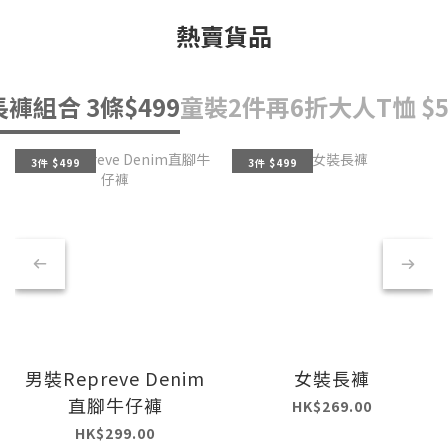
熱賣貨品
長褲組合 3條$499
童裝2件再6折
大人T恤 $5
3件 $499
3件 $499
男裝Repreve Denim
女裝長褲
直腳牛仔褲
HK$269.00
HK$299.00