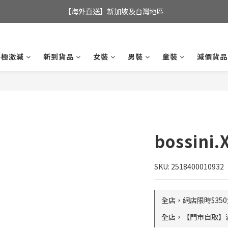
全店滿$350，即可享港澳地區免運費; 
【海外直送】新加坡及台灣地區
全店滿$350，即可享港澳地區免運費; 
終極激減
新到貨品
女裝
男裝
童裝
減價貨品
bossin
SKU: 2518400010932
全店，網店限時$35
全店，【門市自取】滿