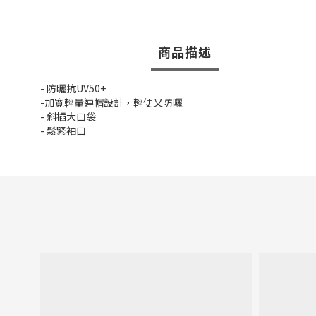
商品描述
- 防曬抗UV50+
-加寛輕量連帽設計，輕便又防曬
- 斜插大口袋
- 鬆緊袖口