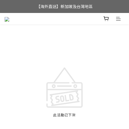
全店滿$350，即可享港澳地區免運費; 
【海外直送】新加坡及台灣地區
全店滿$350，即可享港澳地區免運費; 
此活動已下架