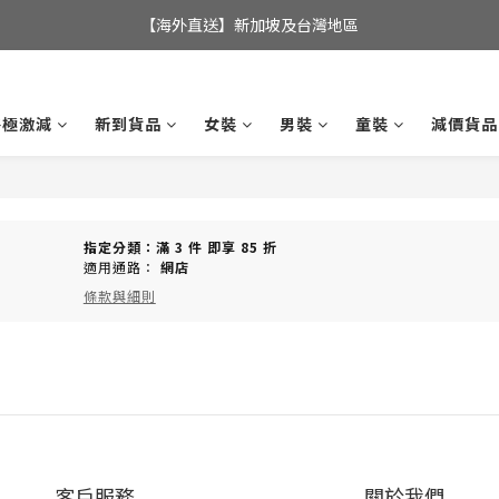
全店滿$350，即可享港澳地區免運費; 
【海外直送】新加坡及台灣地區
全店滿$350，即可享港澳地區免運費; 
終極激減
新到貨品
女裝
男裝
童裝
減價貨品
指定分類：滿 3 件 即享 85 折
適用通路：
網店
條款與細則
客戶服務
關於我們