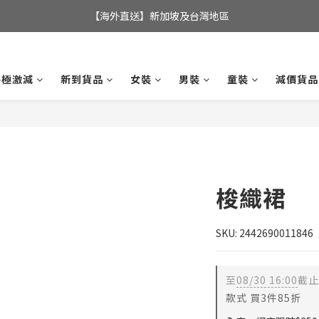
全店滿$350，即可享港澳地區免運費; 
【海外直送】新加坡及台灣地區
全店滿$350，即可享港澳地區免運費; 
終極激減
新到貨品
女裝
男裝
童裝
減價貨品
梭織裙
SKU: 2442690011846
至
08/30 16:00
截止
款式 買3件85折