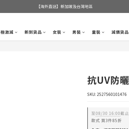
全店滿$350，即可享港澳地區免運費; 
【海外直送】新加坡及台灣地區
全店滿$350，即可享港澳地區免運費; 
終極激減
新到貨品
女裝
男裝
童裝
減價貨品
抗UV防
SKU: 2527560101476
至
08/30 16:00
截止
款式 買3件85折