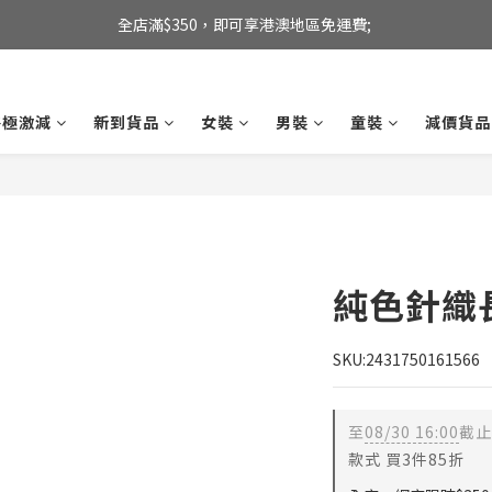
全店滿$350，即可享港澳地區免運費; 
全店滿$350，即可享港澳地區免運費; 
【海外直送】新加坡及台灣地區
終極激減
新到貨品
女裝
男裝
童裝
減價貨品
全店滿$350，即可享港澳地區免運費; 
純色針織
SKU:2431750161566
至
08/30 16:00
截止
款式 買3件85折