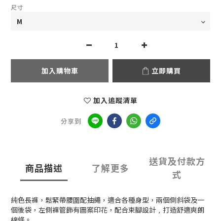
尺寸
加入購物車
立即購買
加入追蹤清單
分享到
送貨及付款方
商品描述
了解更多
式
純色長褲，鬆緊帶腰圍配抽繩，適合各種身型，兩個側斜袋及一
個後袋，左側褲管飾有圖案印花，配合束腳設計﹐打造舒適爽朗
線條。