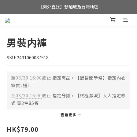
全店滿$350，即可享港澳地區免運費; 
【海外直送】新加坡及台灣地區
全店滿$350，即可享港澳地區免運費; 
男裝内褲
SKU: 2431060087518
至
08/30 16:00
截止
指定商品，【醒目開學祭】指定內衣
褲買2送1
至
08/30 16:00
截止
指定分類，【終極激減】大人指定款
式 買3件85折
查看更多
HK$79.00