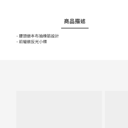
商品描述
- 腰頭做本布抽橡筋設計
- 前幅做反光小標