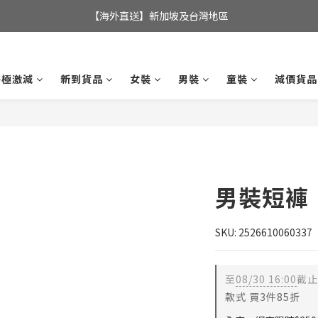
全店滿$350，即可享港澳地區免運費; 
【海外直送】新加坡及台灣地區
全店滿$350，即可享港澳地區免運費; 
終極激減
新到貨品
女裝
男裝
童裝
減價貨品
男裝短褲
SKU: 2526610060337
至
08/30 16:00
截止
款式 買3件85折