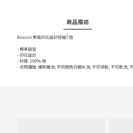
商品描述
Bossini 男裝印花設計短袖T恤
- 標準版型
- 印花設計
- 材質: 100% 棉
- 衣物護理: 緩和機洗; 不同顏色分開水洗; 不可烘乾; 不可乾洗;