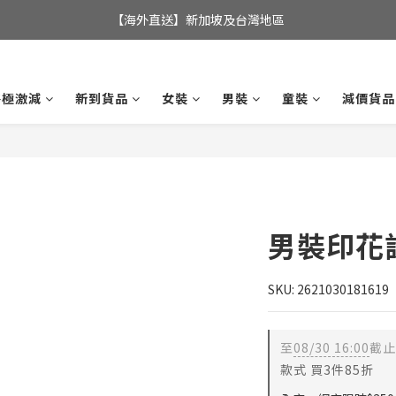
全店滿$350，即可享港澳地區免運費; 
【海外直送】新加坡及台灣地區
全店滿$350，即可享港澳地區免運費; 
終極激減
新到貨品
女裝
男裝
童裝
減價貨品
男裝印花
SKU: 2621030181619
至
08/30 16:00
截止
款式 買3件85折