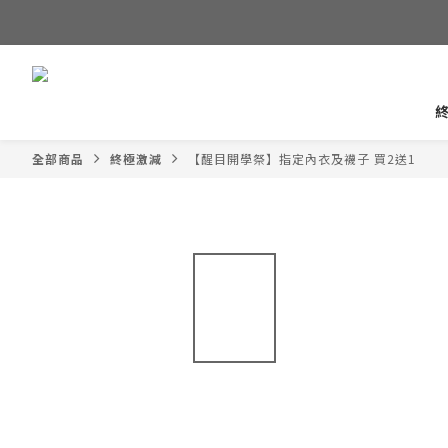
全部商品
終極激減
【醒目開學祭】指定內衣及襪子 買2送1