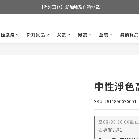
全店滿$350，即可享港澳地區免運費; 
【海外直送】新加坡及台灣地區
全店滿$350，即可享港澳地區免運費; 
終極激減
新到貨品
女裝
男裝
童裝
減價貨品
中性淨色
SKU: 2611850030001
至
08/30 16:00
截止
衣褲買2送1