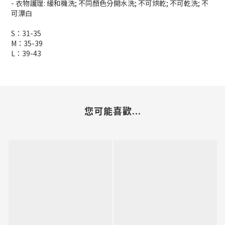
- 衣物護理: 緩和機洗; 不同顏色分開水洗; 不可烘乾; 不可乾洗; 不
可漂白
S：31-35
M：35-39
L：39-43
您可能喜歡...