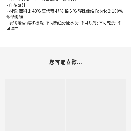
- 印花設計
- 材質: 面料 1: 48% 莫代爾 47% 棉 5 % 彈性纖維 Fabric 2: 100%
聚酯纖維
- 衣物護理: 緩和機洗; 不同顏色分開水洗; 不可烘乾; 不可乾洗; 不
可漂白
您可能喜歡...