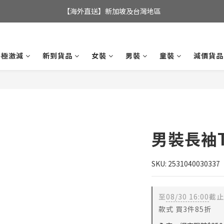
全店滿$350，即可享港澳地區免運費; 
【海外直送】新加坡及台灣地區
全店滿$350，即可享港澳地區免運費; 
終極激減
新到貨品
女裝
男裝
童裝
減價貨品
男裝長袖
SKU: 2531040030337
至
08/30 16:00
截止
款式 買3件85折