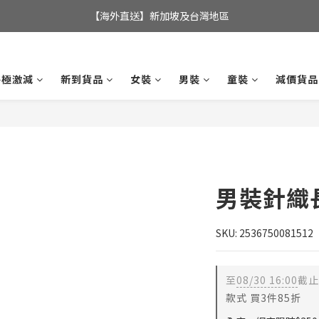
全店滿$350，即可享港澳地區免運費; 
【海外直送】新加坡及台灣地區
全店滿$350，即可享港澳地區免運費; 
終極激減
新到貨品
女裝
男裝
童裝
減價貨品
男裝針織
SKU: 2536750081512
至
08/30 16:00
截止
款式 買3件85折