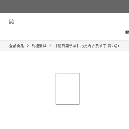
全部商品
終極激減
【醒目開學祭】指定內衣及襪子 買2送1