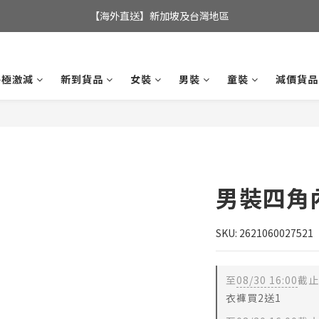
全店滿$350，即可享港澳地區免運費; 
【海外直送】新加坡及台灣地區
全店滿$350，即可享港澳地區免運費; 
終極激減
新到貨品
女裝
男裝
童裝
減價貨品
男裝四角
SKU: 2621060027521
至
08/30 16:00
截止
衣褲買2送1