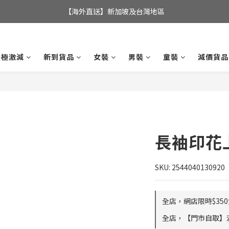
全店滿$350，即可享港澳地區免運費; 
【海外直送】新加坡及台灣地區
全店滿$350，即可享港澳地區免運費; 
終極激減
新到貨品
女裝
男裝
童裝
減價貨品
長袖印花
SKU: 2544040130920
全店，網店限時$35
全店，【門市自取】滿