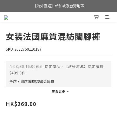
全店滿$350，即可享港澳地區免運費; 
【海外直送】新加坡及台灣地區
全店滿$350，即可享港澳地區免運費; 
女装法國麻質混紡闊腳褲
SKU: 2622750110187
至
08/30 16:00
截止
指定商品，【終極激減】指定褲款
$499 3件
全店，網店限時$350免運費
查看更多
HK$269.00