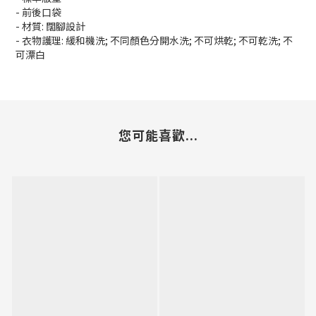
- 前後口袋
- 材質: 闊腳設計
- 衣物護理: 緩和機洗; 不同顏色分開水洗; 不可烘乾; 不可乾洗; 不
可漂白
您可能喜歡...