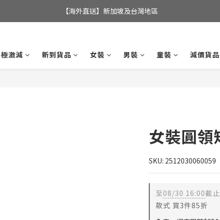
全店滿$350，即可享港澳地區免運費; 
【海外直送】新加坡及台灣地區
全店滿$350，即可享港澳地區免運費; 
終極激減
新到貨品
女裝
男裝
童裝
減價貨品
女裝圓領
SKU: 2512030060059
至
08/30 16:00
截止
款式 買3件85折