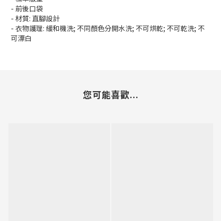
- 前後口袋
- 材質: 直腳設計
- 衣物護理: 緩和機洗; 不同顏色分開水洗; 不可烘乾; 不可乾洗; 不
可漂白
您可能喜歡...