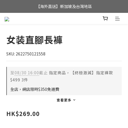
全店滿$350，即可享港澳地區免運費; 
【海外直送】新加坡及台灣地區
全店滿$350，即可享港澳地區免運費; 
女装直腳長褲
SKU: 2622750121558
至
08/30 16:00
截止
指定商品，【終極激減】指定褲款
$499 3件
全店，網店限時$350免運費
查看更多
HK$269.00