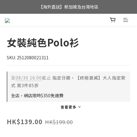
全店滿$350，即可享港澳地區免運費; 
【海外直送】新加坡及台灣地區
全店滿$350，即可享港澳地區免運費; 
女裝純色Polo衫
SKU: 2512080021311
至
08/30 16:00
截止
指定分類，【終極激減】大人指定款
式 買3件85折
全店，網店限時$350免運費
查看更多
HK$139.00
HK$199.00