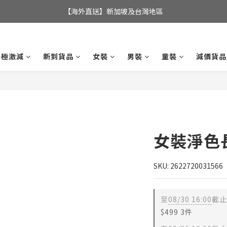
全店滿$350，即可享港澳地區免運費; 
【海外直送】新加坡及台灣地區
全店滿$350，即可享港澳地區免運費; 
終極激減
新到貨品
女裝
男裝
童裝
減價貨品
女裝淨色
SKU: 2622720031566
至
08/30 16:00
截止
$499 3件