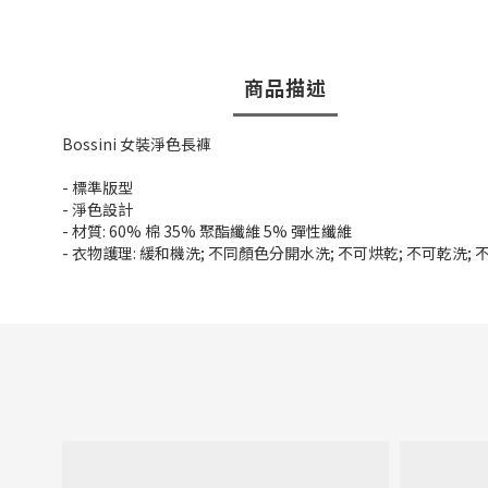
商品描述
Bossini 女裝淨色長褲
- 標準版型
- 淨色設計
- 材質: 60% 棉 35% 聚酯纖維 5% 彈性纖維
- 衣物護理: 緩和機洗; 不同顏色分開水洗; 不可烘乾; 不可乾洗;