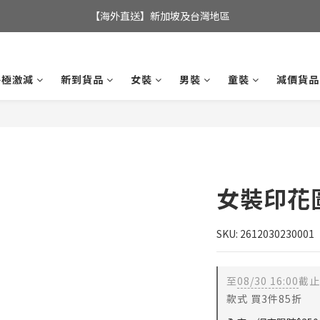
全店滿$350，即可享港澳地區免運費; 
【海外直送】新加坡及台灣地區
全店滿$350，即可享港澳地區免運費; 
終極激減
新到貨品
女裝
男裝
童裝
減價貨品
女裝印花
SKU: 2612030230001
至
08/30 16:00
截止
款式 買3件85折