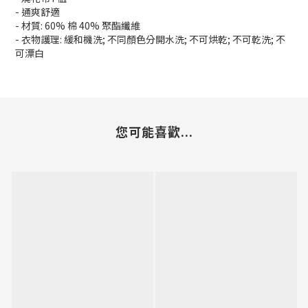
- 通爽舒適
- 材質: 60% 棉 40% 聚酯纖維
- 衣物護理: 緩和機洗; 不同顏色分開水洗; 不可烘乾; 不可乾洗; 不
可漂白
您可能喜歡...