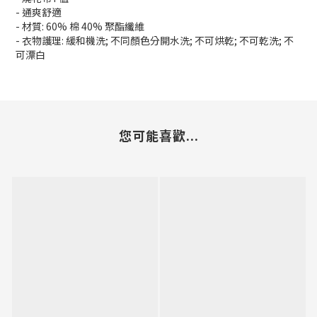
- 通爽舒適
- 材質: 60% 棉 40% 聚酯纖維
- 衣物護理: 緩和機洗; 不同顏色分開水洗; 不可烘乾; 不可乾洗; 不
可漂白
您可能喜歡...