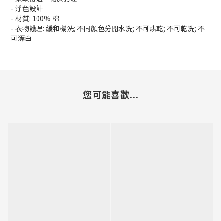
- 淨色設計
- 材質: 100% 棉
- 衣物護理: 緩和機洗; 不同顏色分開水洗; 不可烘乾; 不可乾洗; 不
可漂白
您可能喜歡...