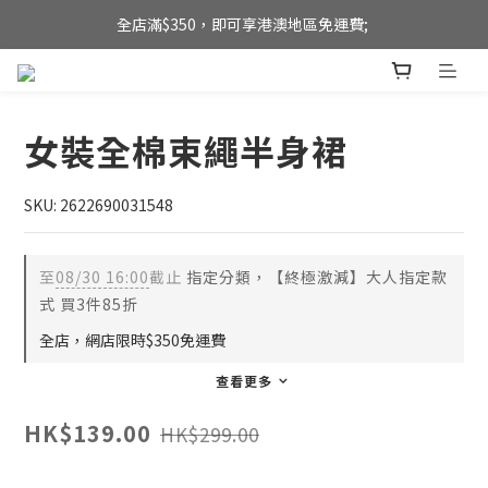
全店滿$350，即可享港澳地區免運費; 
全店滿$350，即可享港澳地區免運費; 
【海外直送】新加坡及台灣地區
全店滿$350，即可享港澳地區免運費; 
女裝全棉束繩半身裙
SKU: 2622690031548
至
08/30 16:00
截止
指定分類，【終極激減】大人指定款
式 買3件85折
全店，網店限時$350免運費
查看更多
HK$139.00
HK$299.00