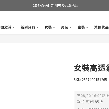
全店滿$350，即可享港澳地區免運費; 
【海外直送】新加坡及台灣地區
全店滿$350，即可享港澳地區免運費; 
終極激減
新到貨品
女裝
男裝
童裝
減價貨品
女裝高透
SKU: 2537400151265
至
08/30 16:00
截止
款式 買3件85折