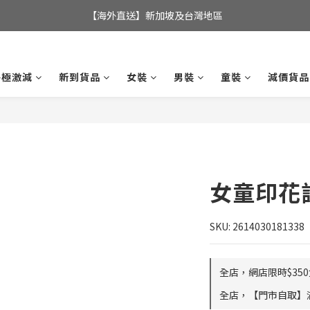
全店滿$350，即可享港澳地區免運費; 
【海外直送】新加坡及台灣地區
全店滿$350，即可享港澳地區免運費; 
終極激減
新到貨品
女裝
男裝
童裝
減價貨品
女童印花
SKU: 2614030181338
全店，網店限時$35
全店，【門市自取】滿