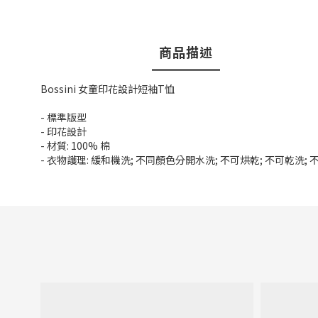
商品描述
Bossini 女童印花設計短袖T恤
- 標準版型
- 印花設計
- 材質: 100% 棉
- 衣物護理: 緩和機洗; 不同顏色分開水洗; 不可烘乾; 不可乾洗;