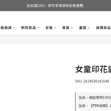
全店滿$350，即可享港澳地區免運費; 
全店滿$350，即可享港澳地區免運費; 
【海外直送】新加坡及台灣地區
終極激減
新到貨品
女裝
男裝
童裝
減價貨品
全店滿$350，即可享港澳地區免運費; 
女童印花
SKU: 2614030141548
全店，網店限時$35
全店，【門市自取】滿