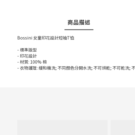
商品描述
Bossini 女童印花設計短袖T恤
- 標準版型
- 印花設計
- 材質: 100% 棉
- 衣物護理: 緩和機洗; 不同顏色分開水洗; 不可烘乾; 不可乾洗;