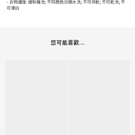
- 衣物護理: 緩和機洗; 不同顏色分開水洗; 不可烘乾; 不可乾洗; 不
可漂白
您可能喜歡...