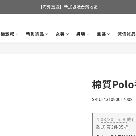
全店滿$350，即可享港澳地區免運費; 
【海外直送】新加坡及台灣地區
全店滿$350，即可享港澳地區免運費; 
終極激減
新到貨品
女裝
男裝
童裝
減價貨品
棉質Pol
SKU:2431090017008
至
08/30 16:00
截止
款式 買3件85折