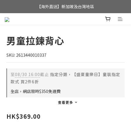
全店滿$350，即可享港澳地區免運費; 
【海外直送】新加坡及台灣地區
全店滿$350，即可享港澳地區免運費; 
男童拉鍊背心
SKU: 2613440010337
至
08/30 16:00
截止
指定分類，【盛夏童樂日】童裝指定
款式 買2件6折
全店，網店限時$350免運費
查看更多
HK$369.00