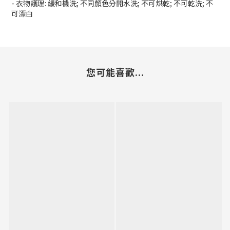
- 衣物護理: 緩和機洗; 不同顏色分開水洗; 不可烘乾; 不可乾洗; 不
可漂白
您可能喜歡...