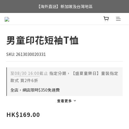
全店滿$350，即可享港澳地區免運費; 
【海外直送】新加坡及台灣地區
全店滿$350，即可享港澳地區免運費; 
男童印花短袖T恤
SKU: 2613030020331
至
08/30 16:00
截止
指定分類，【盛夏童樂日】童裝指定
款式 買2件6折
全店，網店限時$350免運費
查看更多
HK$169.00