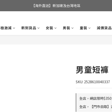
全店滿$350，即可享港澳地區免運費; 
【海外直送】新加坡及台灣地區
全店滿$350，即可享港澳地區免運費; 
終極激減
新到貨品
女裝
男裝
童裝
減價貨品
男童短褲
SKU: 2528610040337
全店，網店限時$35
全店，【門市自取】滿