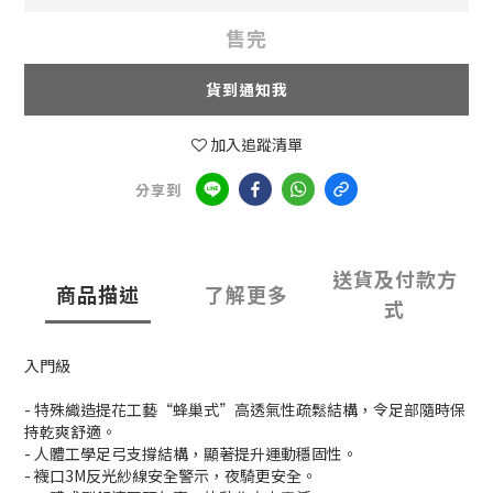
售完
貨到通知我
加入追蹤清單
分享到
送貨及付款方
商品描述
了解更多
式
入門級
- 特殊織造提花工藝“蜂巢式”高透氣性疏鬆結構，令足部隨時保
持乾爽舒適。
- 人體工學足弓支撐結構，顯著提升運動穩固性。
- 襪口3M反光紗線安全警示，夜騎更安全。