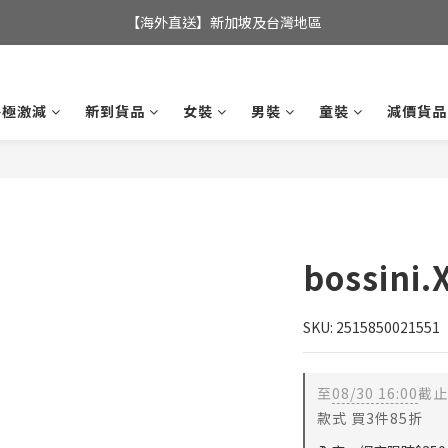
全店滿$350，即可享港澳地區免運費; 
【海外直送】新加坡及台灣地區
全店滿$350，即可享港澳地區免運費; 
終極激減
新到貨品
女裝
男裝
童裝
減價貨品
bossini
SKU: 2515850021551
至
08/30 16:00
截止
款式 買3件85折