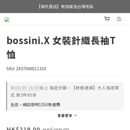
全店滿$350，即可享港澳地區免運費; 
【海外直送】新加坡及台灣地區
全店滿$350，即可享港澳地區免運費; 
bossini.X 女裝針織長袖T
恤
SKU: 2437040011310
至
08/30 16:00
截止
指定分類，【終極激減】大人指定款
式 買3件85折
全店，網店限時$350免運費
查看更多
HK$219.00
HK$269.00